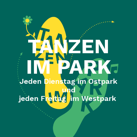
TANZEN
IM PARK
Jeden Dienstag im Ostpark
und
jeden Freitag im Westpark