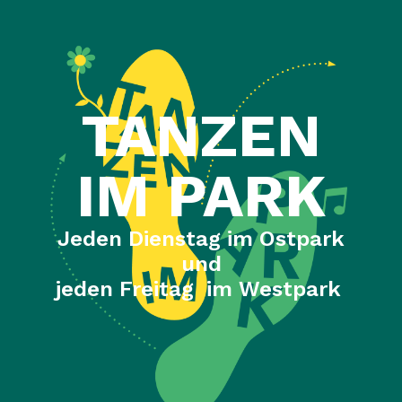
TANZEN
IM PARK
Jeden Dienstag im Ostpark
und
jeden Freitag im Westpark